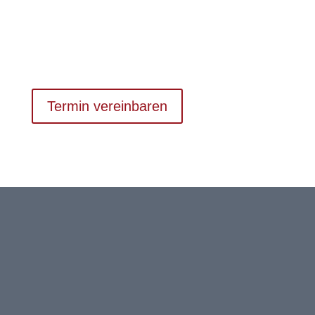
perfekte Hörsystem konzipiert sein muss.
Hören Sie besser auf uns 🙂
Termin vereinbaren