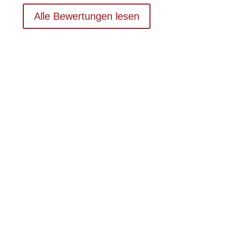
Alle Bewertungen lesen
JETZT MIT BESSER HÖREN
BEGINNEN
Kostenloser Hörtest
Steigern Sie Ihre Lebensqualität! Mit einem kostenlosen
Hörtest können wir herausfinden, wie das für SIE