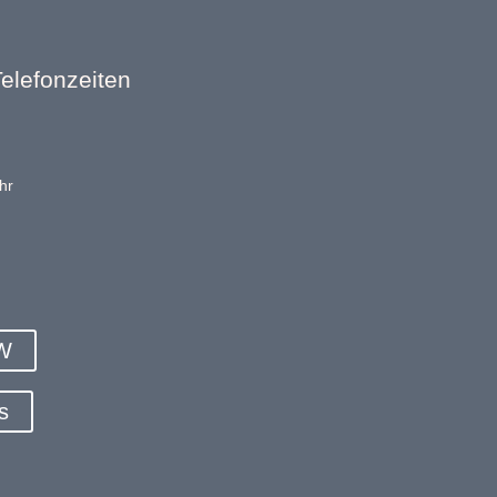
elefonzeiten
hr
KW
s