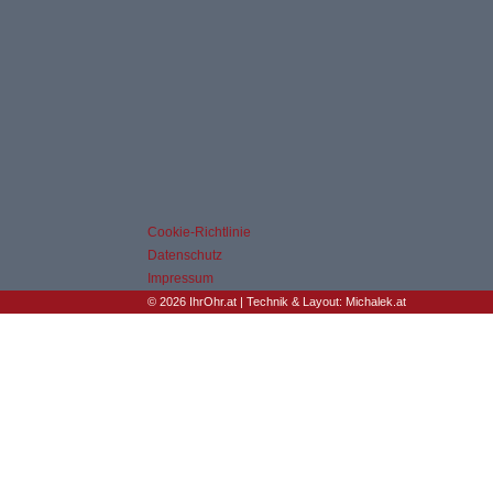
Cookie-Richtlinie
Datenschutz
Impressum
© 2026 IhrOhr.at | Technik & Layout:
Michalek.at