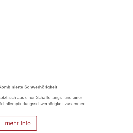
Kombinierte Schwer­hörigkeit
setzt sich aus einer Schall­leitungs- und einer
Schall­empfindungs­schwer­hörig­keit zusammen.
mehr Info