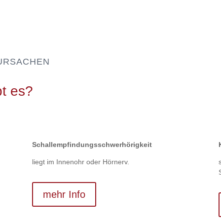
 URSACHEN
t es?
Schall­empfindungs­schwerhörigkeit
liegt im Innenohr oder Hörnerv.
mehr Info