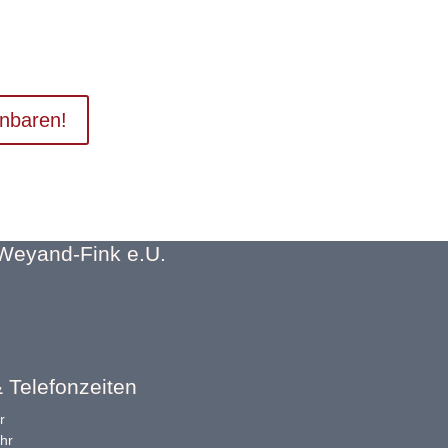
von hörbehinderten Menschen erheblich
inbaren!
 Weyand-Fink e.U.
 Telefonzeiten
r
hr