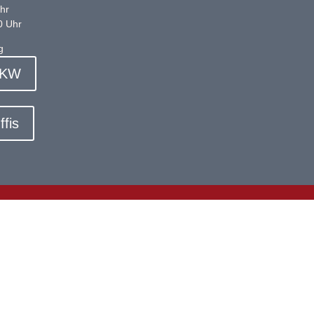
hr
0 Uhr
g
PKW
fis